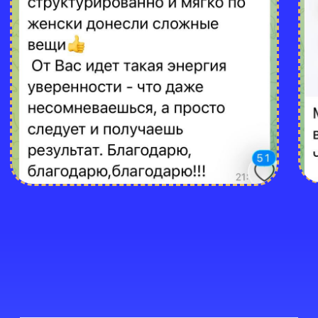
нет накоплений?
Вы показываете
реальные примеры
или только теорию?
Зарегистрируйтесь на
бесплатный онлайн мастер-класс
Онлайн таблица
СКОЛЬКО СТОИТ ЖИЗНЬ
МОЕЙ МЕЧТЫ
Успешные инвестиции начинаются
с правильного расчета и ясности в