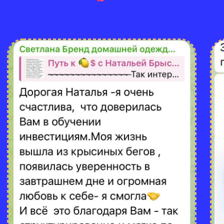
тех, кто только присматривается к инвестициям,
только начинает или уже пробовал
самостоятельно, но не получилось
С какой суммы
можно начать?
Насколько это
рискованно? Можно
ли потерять деньги?
Подойдёт ли мне,
если у меня есть
кредиты или
рассрочки?
А если у меня вообще