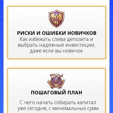
Я раньше тоже
копила на отпуск ежегодно
,
иногда даже пару лет, а потом тратила всё
за одну неделю до последней копейки.
В какой-то момент я поняла — надо всё
менять.
Я собрала
инвестиционный портфель
,
который теперь оплачивает мой отпуск
каждый год. Без кредитов и
дополнительных заработков. Сумма моих
инвестиций при этом сохраняется