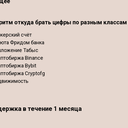
щее
ритм откуда брать цифры по разным классам 
керский счёт
юта Фридом банка
иложение Табыс
птобиржа Binance
птобиржа Bybit
птобиржа Cryptofg
движимость
ержка в течение 1 месяца