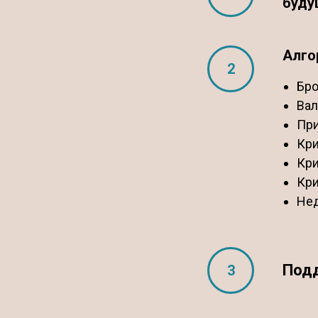
буду
Алго
Бро
Вал
Пр
Кри
Кри
Кри
Не
Подд