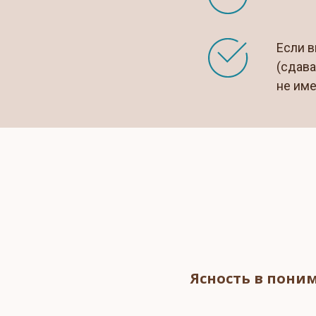
Если в
(сдава
не им
Ясность в пони