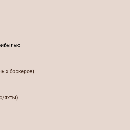
прибылью
нных брокеров)
о/яхты)