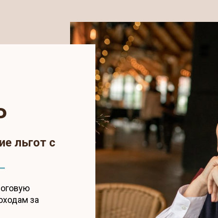
Р
ие льгот с
логовую
оходам за